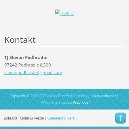
Kontakt
TJ Slovan Podhradie
97242 Podhradie č.300
slovanpo
dhradie@
gmail.co
m
Copyright © 2010 TJ Slovan Podhradie | Všetky práva vyhradené.
Vytvorené službou
Webnode
Zobraziť:
Mobilnú verziu
|
Štandardnú verziu