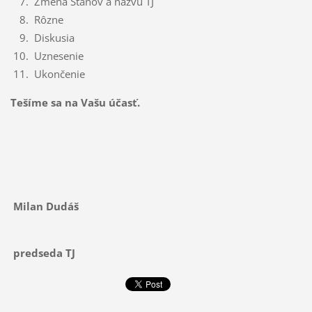
Zmena Stanov a názvu TJ
Rôzne
Diskusia
Uznesenie
Ukončenie
Tešíme sa na Vašu účasť.
Milan Dudáš
predseda TJ