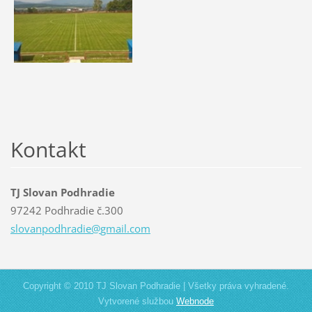
Kontakt
TJ Slovan Podhradie
97242 Podhradie č.300
slovanpo
dhradie@
gmail.co
m
Copyright © 2010 TJ Slovan Podhradie | Všetky práva vyhradené.
Vytvorené službou
Webnode