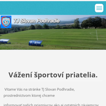
Vážení športoví priatelia.
Vítame Vás na stránke TJ Slovan Podhradie,
prostredníctvom ktorej chceme
informovať našich priaznivcov ako aj ostatných záujemcov