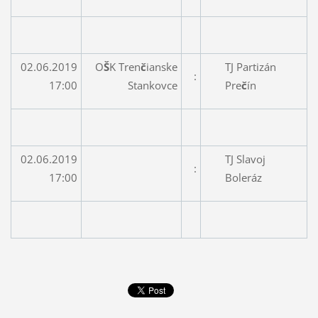
02.06.2019
O
Š
K Tren
č
ianske
TJ Partizán
:
17:00
Stankovce
Pre
č
ín
02.06.2019
TJ Slavoj
:
17:00
Boleráz