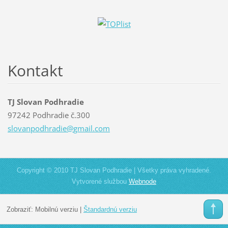
Kontakt
TJ Slovan Podhradie
97242 Podhradie č.300
slovanpo
dhradie@
gmail.co
m
Copyright © 2010 TJ Slovan Podhradie | Všetky práva vyhradené.
Vytvorené službou
Webnode
Zobraziť:
Mobilnú verziu
|
Štandardnú verziu