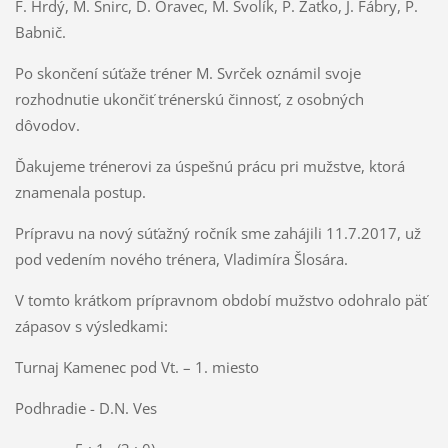
F. Hrdý, M. Šnirc, D. Oravec, M. Švolík, P. Zaťko, J. Fábry, P.
Babnič.
Po skončení súťaže tréner M. Svrček oznámil svoje
rozhodnutie ukončiť trénerskú činnosť, z osobných
dôvodov.
Ďakujeme trénerovi za úspešnú prácu pri mužstve, ktorá
znamenala postup.
Prípravu na nový súťažný ročník sme zahájili 11.7.2017, už
pod vedením nového trénera, Vladimíra Šlosára.
V tomto krátkom prípravnom období mužstvo odohralo päť
zápasov s výsledkami:
Turnaj Kamenec pod Vt. – 1. miesto
Podhradie - D.N. Ves