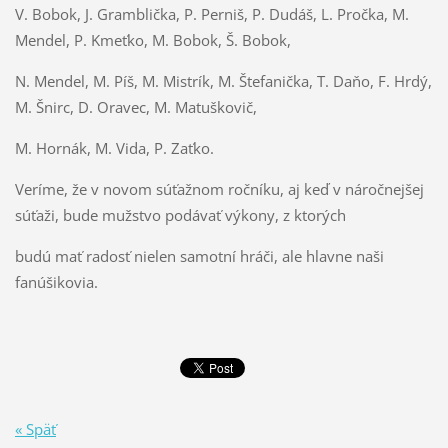
V. Bobok, J. Gramblička, P. Perniš, P. Dudáš, L. Pročka, M.
Mendel, P. Kmeťko, M. Bobok, Š. Bobok,
N. Mendel, M. Píš, M. Mistrík, M. Štefanička, T. Daňo, F. Hrdý,
M. Šnirc, D. Oravec, M. Matuškovič,
M. Hornák, M. Vida, P. Zaťko.
Veríme, že v novom súťažnom ročníku, aj keď v náročnejšej
súťaži, bude mužstvo podávať výkony, z ktorých
budú mať radosť nielen samotní hráči, ale hlavne naši
fanúšikovia.
« Späť