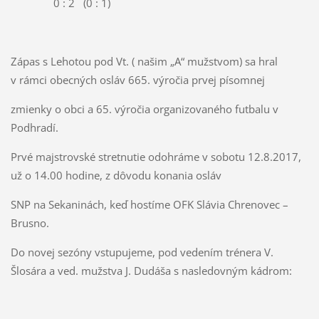
0 : 2 (0 : 1)
Zápas s Lehotou pod Vt. ( našim „A“ mužstvom) sa hral
v rámci obecných osláv 665. výročia prvej písomnej
zmienky o obci a 65. výročia organizovaného futbalu v
Podhradí.
Prvé majstrovské stretnutie odohráme v sobotu 12.8.2017,
už o 14.00 hodine, z dôvodu konania osláv
SNP na Sekaninách, keď hostíme OFK Slávia Chrenovec –
Brusno.
Do novej sezóny vstupujeme, pod vedením trénera V.
Šlosára a ved. mužstva J. Dudáša s nasledovným kádrom: