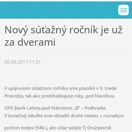
Nový súťažný ročník je už
za dverami
06.08.2017 11:31
V uplynulom súťažnom ročníku sme pôsobili v II. triede
Prievidza, tak ako predchádzajúce roky, pod hlavičkou
OFK Baník Lehota pod Vtáčnikom „B“ – Podhradie.
V konečnej tabuľke sme obsadili druhé miesto, s rovnakým
počtom bodov (54b.), ako víťaz súťaže TJ Družstevník