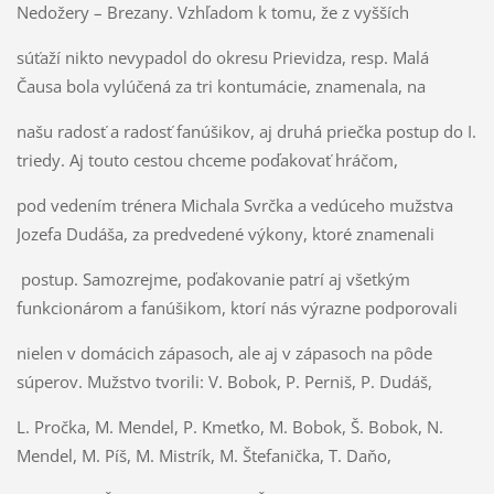
Nedožery – Brezany. Vzhľadom k tomu, že z vyšších
súťaží nikto nevypadol do okresu Prievidza, resp. Malá
Čausa bola vylúčená za tri kontumácie, znamenala, na
našu radosť a radosť fanúšikov, aj druhá priečka postup do I.
triedy. Aj touto cestou chceme poďakovať hráčom,
pod vedením trénera Michala Svrčka a vedúceho mužstva
Jozefa Dudáša, za predvedené výkony, ktoré znamenali
postup. Samozrejme, poďakovanie patrí aj všetkým
funkcionárom a fanúšikom, ktorí nás výrazne podporovali
nielen v domácich zápasoch, ale aj v zápasoch na pôde
súperov. Mužstvo tvorili: V. Bobok, P. Perniš, P. Dudáš,
L. Pročka, M. Mendel, P. Kmeťko, M. Bobok, Š. Bobok, N.
Mendel, M. Píš, M. Mistrík, M. Štefanička, T. Daňo,