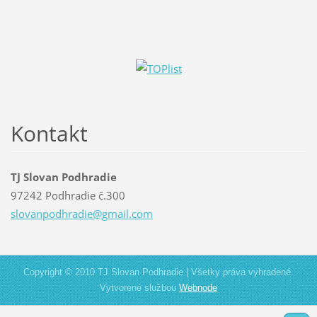
Kontakt
TJ Slovan Podhradie
97242 Podhradie č.300
slovanpo
dhradie@
gmail.co
m
Copyright © 2010 TJ Slovan Podhradie | Všetky práva vyhradené.
Vytvorené službou
Webnode