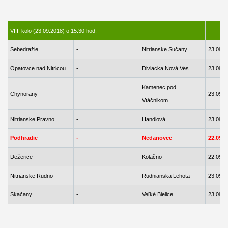
VIII. kolo (23.09.2018) o 15.30 hod.
Sebedražie
-
Nitrianske Sučany
23.09.2
Opatovce nad Nitricou
-
Diviacka Nová Ves
23.09.2
Kamenec pod
Chynorany
-
23.09.2
Vtáčnikom
Nitrianske Pravno
-
Handlová
23.09.2
Podhradie
-
Nedanovce
22.09.2
Dežerice
-
Kolačno
22.09.2
Nitrianske Rudno
-
Rudnianska Lehota
23.09.2
Skačany
-
Veľké Bielice
23.09.2