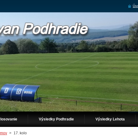
Úvo
losovanie
Výsledky Podhradie
Výsledky Lehota
mov
>
17. kolo