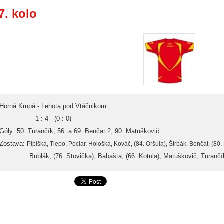
7. kolo
Horná Krupá - Lehota pod Vtáčnikom
1 : 4 (0 : 0)
Góly: 50. Turančík, 56. a 69. Benčat 2, 90. Matuškovič
Zostava:
Pipíška, Tiepo, Peciar, Hološka, Kováč, (84. Oršula), Štrbák, Benčat, (80
Bublák, (76. Stovička), Babašta, (66. Kotula), Matuškovič, Turančík,