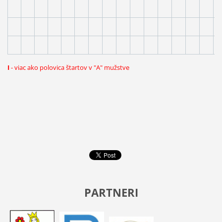
I
- viac ako polovica štartov v "A" mužstve
PARTNERI