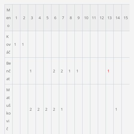
M
en
1
2
3
4
5
6
7
8
9
10
11
12
13
14
15
1
o
K
ov
1
1
áč
Be
nč
1
2
2
1
1
1
1
at
M
at
uš
2
2
2
2
1
1
2
ko
vi
č