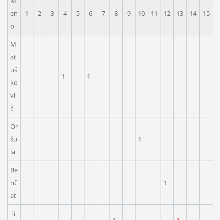
M
en
1
2
3
4
5
6
7
8
9
10
11
12
13
14
15
1
o
M
at
uš
1
1
ko
vi
č
Or
šu
1
la
Be
nč
1
at
Ti