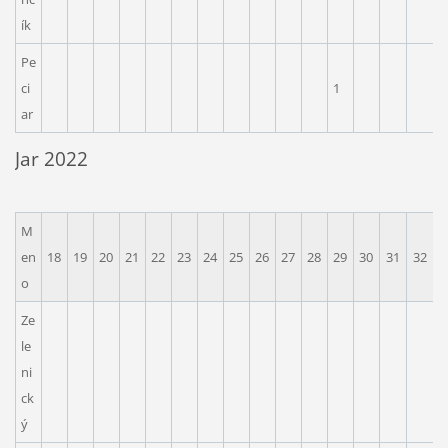
ík
Pe
ci
1
ar
Jar 2022
M
en
18
19
20
21
22
23
24
25
26
27
28
29
30
31
32
3
o
Ze
le
ni
1
ck
ý