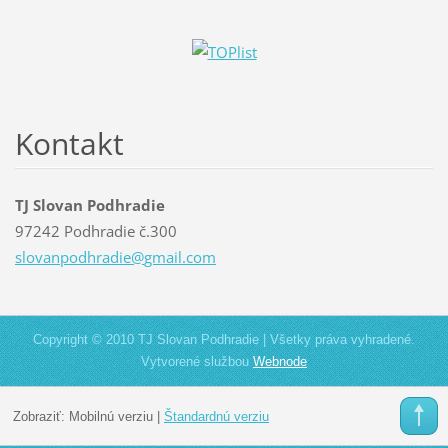
Kontakt
TJ Slovan Podhradie
97242 Podhradie č.300
slovanpo
dhradie@
gmail.co
m
Copyright © 2010 TJ Slovan Podhradie | Všetky práva vyhradené.
Vytvorené službou
Webnode
Zobraziť:
Mobilnú verziu
|
Štandardnú verziu