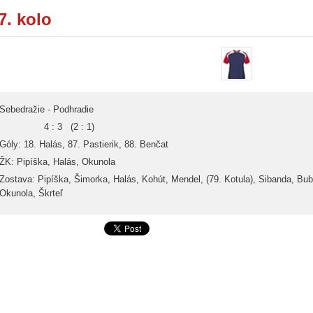
7. kolo
Sebedražie - Podhradie
4 : 3 (2 : 1)
Góly: 18. Halás, 87. Pastierik, 88. Benčat
ŽK: Pipíška, Halás, Okunola
Zostava: Pipíška, Šimorka, Halás, Kohút, Mendel, (79. Kotula), Sibanda, Bubl
Okunola, Škrteľ