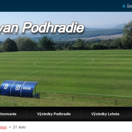
Úvo
losovanie
Výsledky Podhradie
Výsledky Lehota
mov
>
27. kolo