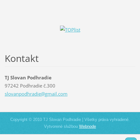
Kontakt
TJ Slovan Podhradie
97242 Podhradie č.300
slovanpo
dhradie@
gmail.co
m
Copyright © 2010 TJ Slovan Podhradie | Všetky práva vyhradené.
Vytvorené službou
Webnode