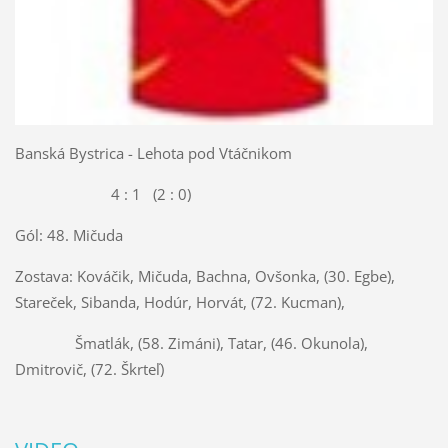
Banská Bystrica - Lehota pod Vtáčnikom
4 : 1 (2 : 0)
Gól: 48. Mičuda
Zostava: Kováčik, Mičuda, Bachna, Ovšonka, (30. Egbe),
Stareček, Sibanda, Hodúr, Horvát, (72. Kucman),
Šmatlák, (58. Zimáni), Tatar, (46. Okunola),
Dmitrovič, (72. Škrteľ)