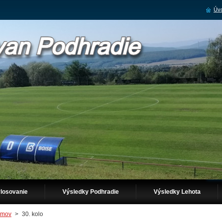
Úvo
losovanie
Výsledky Podhradie
Výsledky Lehota
mov
>
30. kolo