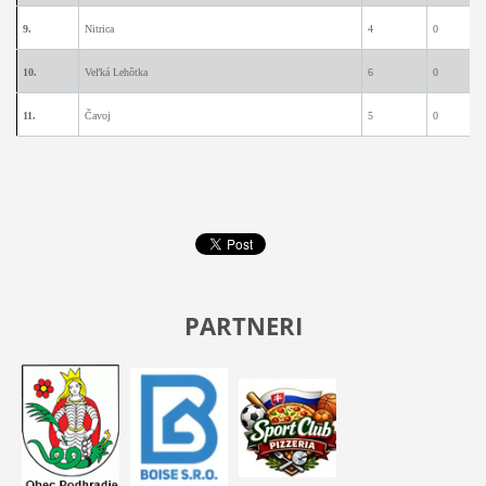
9.
Nitrica
4
0
0
10.
Veľká Lehôtka
6
0
0
11.
Čavoj
5
0
0
PARTNERI