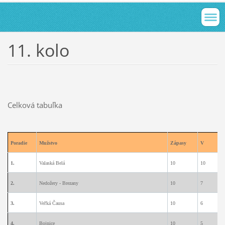
11. kolo
Celková tabuľka
Poradie
Mužstvo
Zápasy
V
1.
Valaská Belá
10
10
0
2.
Nedožery - Brezany
10
7
0
3.
Veľká Čausa
10
6
1
4.
Bojnice
10
5
3