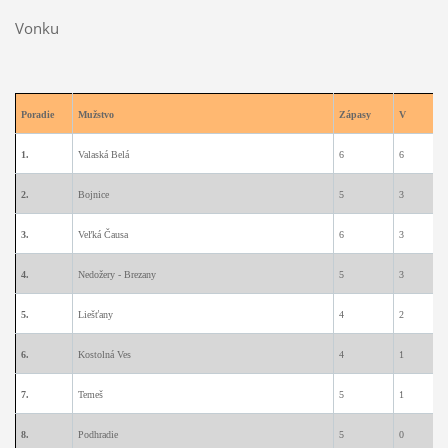
Vonku
Poradie
Mužstvo
Zápasy
V
1.
Valaská Belá
6
6
0
2.
Bojnice
5
3
1
3.
Veľká Čausa
6
3
1
4.
Nedožery - Brezany
5
3
0
5.
Liešťany
4
2
1
6.
Kostolná Ves
4
1
1
7.
Temeš
5
1
1
8.
Podhradie
5
0
1