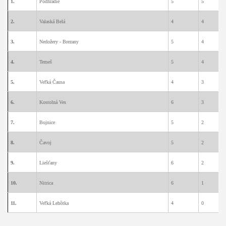
1.
Podhradie
5
5
0
2.
Valaská Belá
4
4
0
3.
Nedožery - Brezany
5
4
0
4.
Temeš
5
4
0
5.
Veľká Čausa
4
3
0
6.
Kostolná Ves
6
3
0
7.
Bojnice
5
2
2
8.
Čavoj
5
2
2
9.
Liešťany
6
2
2
10.
Nitrica
6
1
0
11.
Veľká Lehôtka
4
0
0