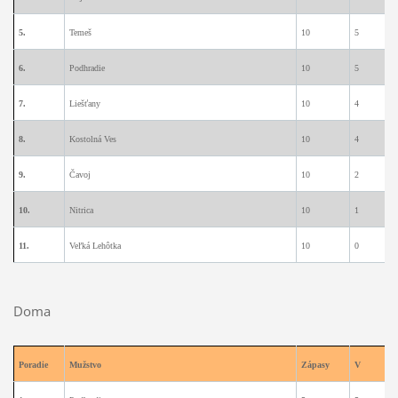
5.
Temeš
10
5
1
6.
Podhradie
10
5
1
7.
Liešťany
10
4
3
8.
Kostolná Ves
10
4
1
9.
Čavoj
10
2
2
10.
Nitrica
10
1
0
11.
Veľká Lehôtka
10
0
0
Doma
Poradie
Mužstvo
Zápasy
V