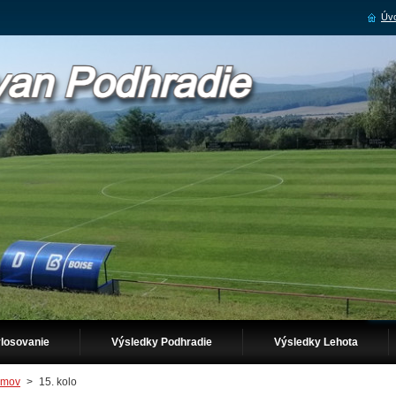
Úvo
losovanie
Výsledky Podhradie
Výsledky Lehota
mov
>
15. kolo