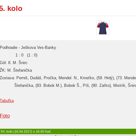
5. kolo
Podhradie - Ješkova Ves-Banky
1 : 0 (1 : 0)
Gól: 8. M. Šnirc
ŽK: M. Štefanička
Zostava: Perniš, Dudáš, Pročka, Mendel. N., Kmeťko, (59. Hrdý), (73. Mende
Štefanička, (83. Bobok M.), Bobok Š., Píš, (90. Zaťko), Mistrík, Šnirc
Tabuľka
Foto
XV. kolo (16.04.2017) o 16.00 hod.