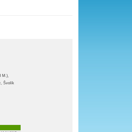
l M.),
, Švolík