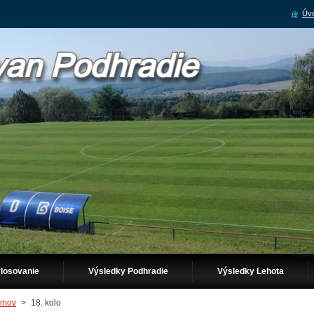
Úvo
losovanie
Výsledky Podhradie
Výsledky Lehota
mov
>
18. kolo