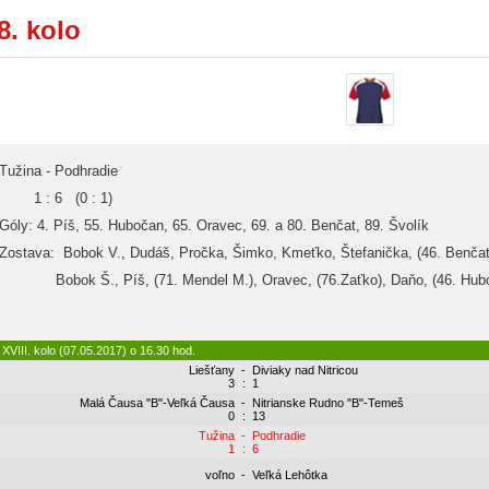
8. kolo
Tužina - Podhradie
1 : 6 (0 : 1)
Góly: 4. Píš, 55. Hubočan, 65. Oravec, 69. a 80. Benčat, 89. Švolík
Zostava: Bobok V., Dudáš, Pročka, Šimko, Kmeťko, Štefanička, (46. Benčat
Bobok Š., Píš, (71. Mendel M.), Oravec, (76.Zaťko), Daňo, (46. Hubo
XVIII. kolo (07.05.2017) o 16.30 hod.
Liešťany
-
Diviaky nad Nitricou
3
:
1
Malá Čausa "B"-Veľká Čausa
-
Nitrianske Rudno "B"-Temeš
0
:
13
Tužina
-
Podhradie
1
:
6
voľno
-
Veľká Lehôtka