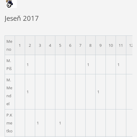
Jeseň 2017
Me
1
2
3
4
5
6
7
8
9
10
11
12
no
M.
1
1
1
Píš
M.
Me
1
1
nd
el
P.K
me
1
1
ťko