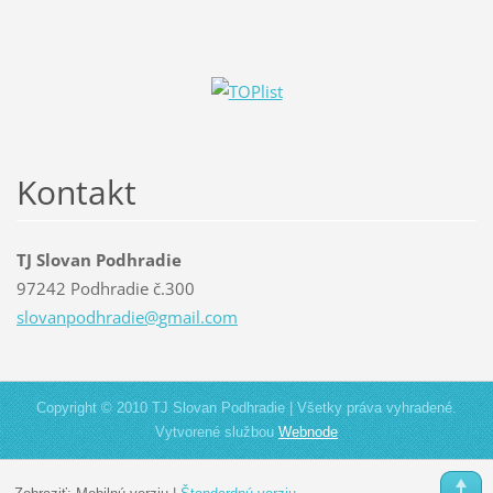
Kontakt
TJ Slovan Podhradie
97242 Podhradie č.300
slovanpo
dhradie@
gmail.co
m
Copyright © 2010 TJ Slovan Podhradie | Všetky práva vyhradené.
Vytvorené službou
Webnode