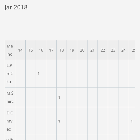
Jar 2018
Me
14
15
16
17
18
19
20
21
22
23
24
25
no
L.P
roč
1
ka
M.Š
1
nirc
D.O
rav
1
1
ec