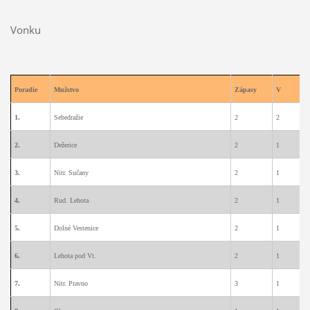
Vonku
Poradie
Mužstvo
Zápasy
V
1.
Sebedražie
2
2
0
2.
Dežerice
2
1
1
3.
Nitr. Sučany
2
1
1
4.
Rud. Lehota
2
1
1
5.
Dolné Vestenice
2
1
1
6.
Lehota pod Vt.
2
1
1
7.
Nitr. Pravno
3
1
1