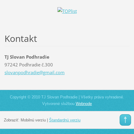
Kontakt
TJ Slovan Podhradie
97242 Podhradie č.300
slovanpo
dhradie@
gmail.co
m
Copyright © 2010 TJ Slovan Podhradie | Všetky práva vyhradené.
Vytvorené službou
Webnode
Zobraziť:
Mobilnú verziu
|
Štandardnú verziu