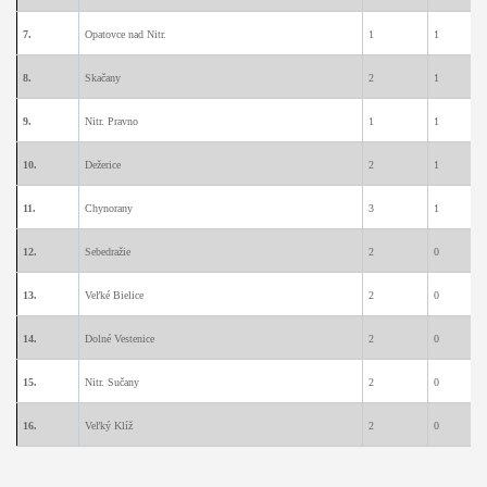
7.
Opatovce nad Nitr.
1
1
0
8.
Skačany
2
1
0
9.
Nitr. Pravno
1
1
0
10.
Dežerice
2
1
0
11.
Chynorany
3
1
0
12.
Sebedražie
2
0
2
13.
Veľké Bielice
2
0
1
14.
Dolné Vestenice
2
0
1
15.
Nitr. Sučany
2
0
1
16.
Veľký Klíž
2
0
0