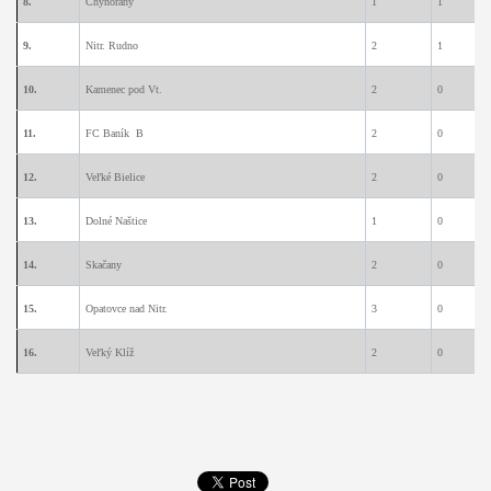
8.
Chynorany
1
1
0
9.
Nitr. Rudno
2
1
0
10.
Kamenec pod Vt.
2
0
1
11.
FC Baník B
2
0
1
12.
Veľké Bielice
2
0
1
13.
Dolné Naštice
1
0
0
14.
Skačany
2
0
0
15.
Opatovce nad Nitr.
3
0
0
16.
Veľký Klíž
2
0
0