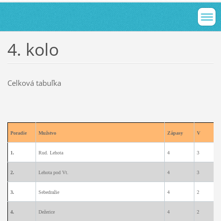
4. kolo
Celková tabuľka
Poradie
Mužstvo
Zápasy
V
1.
Rud. Lehota
4
3
1
2.
Lehota pod Vt.
4
3
1
3.
Sebedražie
4
2
2
4.
Dežerice
4
2
1