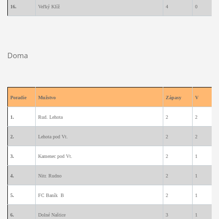
16.
Veľký Klíž
4
0
0
Doma
Poradie
Mužstvo
Zápasy
V
1.
Rud. Lehota
2
2
0
2.
Lehota pod Vt.
2
2
0
3.
Kamenec pod Vt.
2
1
1
4.
Nitr. Rudno
2
1
1
5.
FC Baník B
2
1
1
6.
Dolné Naštice
3
1
1