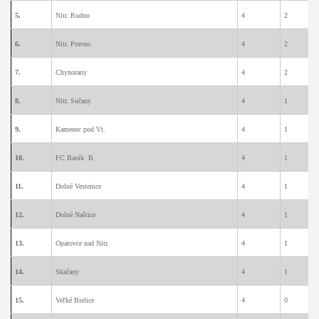
5.
Nitr. Rudno
4
2
1
6.
Nitr. Pravno
4
2
1
7.
Chynorany
4
2
0
8.
Nitr. Sučany
4
1
2
9.
Kamenec pod Vt.
4
1
2
10.
FC Baník B
4
1
2
11.
Dolné Vestenice
4
1
2
12.
Dolné Naštice
4
1
1
13.
Opatovce nad Nitr.
4
1
0
14.
Skačany
4
1
0
15.
Veľké Bielice
4
0
2