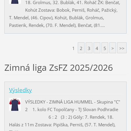
18. Grolmus, 32. Bublák, 41. Roháč ŽK: Benčat,
Kohút Zostava: Bobok, Perniš, Roháč, Pažický,
T. Mendel, (46. Cipov), Kohút, Bublák, Grolmus,
Pastierik, Rendek, (70. F. Mendel), Benčat, (81....
1
2
3
4
5
>
>>
Zimná liga ZsFZ 2025/2026
Výsledky
VÝSLEDKY - ZIMNÁ LIGA HUMMEL - Skupina "C"
2 1. kolo FC Topolčany - TJ Slovan Podhradie
6 : 2 (3 : 2) Góly: 7. Rendek, 18.
Halás z 11m Zostava: Pipíška, Perniš, (57. T. Mendel),