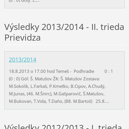
(0 : 0) Góly: L....
Výsledky 2013/2014 - II. trieda
Prievidza
2013/2014
18.8.2013 o 17.00 hod Temeš - Podhradie 0 : 1
(0 : 0) Gól: Š. Matušov ŽK: Š. Matušov Zostava:
M.Sokolík, L.Farkaš, P.Kmeťko, B.Cipov, A.Chudý,
M.Junas, (46. M.Šnirc), M.Gašparovič, Š.Matušov,
M.Bukovan, T.Vida, T.Daňo, (88. M.Bartoš) 25.8....
Výsledky 2012/2013 - I. trieda