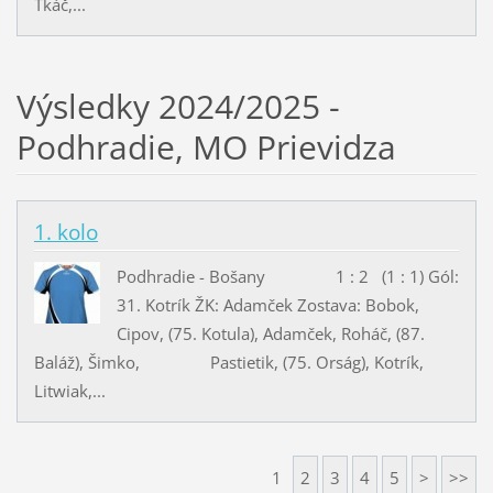
Tkáč,...
Výsledky 2024/2025 -
Podhradie, MO Prievidza
1. kolo
Podhradie - Bošany 1 : 2 (1 : 1) Gól:
31. Kotrík ŽK: Adamček Zostava: Bobok,
Cipov, (75. Kotula), Adamček, Roháč, (87.
Baláž), Šimko, Pastietik, (75. Orság), Kotrík,
Litwiak,...
1
2
3
4
5
>
>>