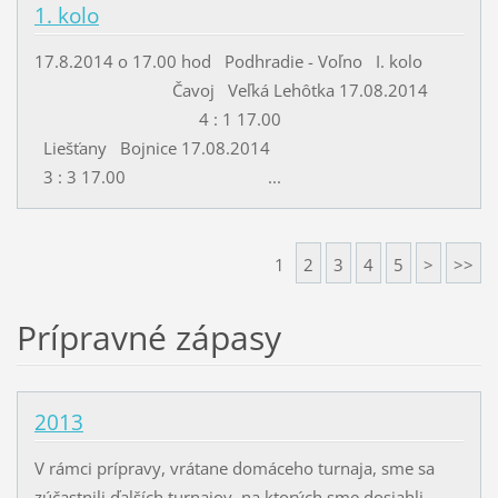
1. kolo
17.8.2014 o 17.00 hod Podhradie - Voľno I. kolo
Čavoj Veľká Lehôtka 17.08.2014
4 : 1 17.00
Liešťany Bojnice 17.08.2014
3 : 3 17.00 ...
1
2
3
4
5
>
>>
Prípravné zápasy
2013
V rámci prípravy, vrátane domáceho turnaja, sme sa
zúčastnili ďalších turnajov, na ktorých sme dosiahli