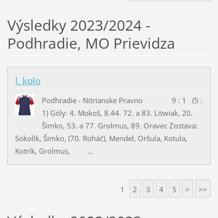
Výsledky 2023/2024 -
Podhradie, MO Prievidza
I. kolo
Podhradie - Nitrianske Pravno 9 : 1 (5 :
1) Góly: 4. Mokoš, 8.44. 72. a 83. Litwiak, 20.
Šimko, 53. a 77. Grolmus, 89. Oravec Zostava:
Sokolík, Šimko, (70. Roháč), Mendel, Oršula, Kotula,
Kotrík, Grolmus, ...
1
2
3
4
5
>
>>