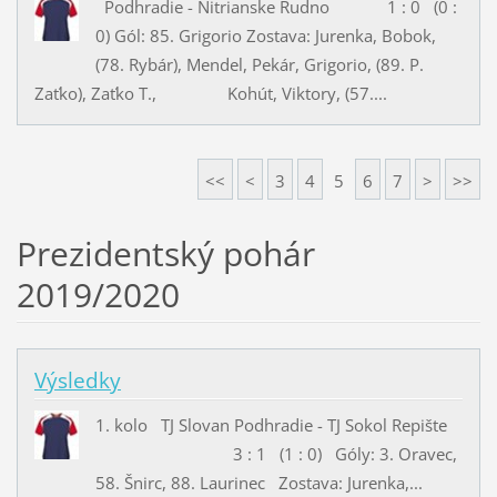
Podhradie - Nitrianske Rudno 1 : 0 (0 :
0) Gól: 85. Grigorio Zostava: Jurenka, Bobok,
(78. Rybár), Mendel, Pekár, Grigorio, (89. P.
Zaťko), Zaťko T., Kohút, Viktory, (57....
<<
<
3
4
5
6
7
>
>>
Prezidentský pohár
2019/2020
Výsledky
1. kolo TJ Slovan Podhradie - TJ Sokol Repište
3 : 1 (1 : 0) Góly: 3. Oravec,
58. Šnirc, 88. Laurinec Zostava: Jurenka,...