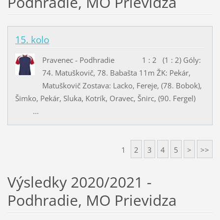
Podhradie, MO Prievidza
15. kolo
Pravenec - Podhradie 1 : 2 (1 : 2) Góly:
74. Matuškovič, 78. Babašta 11m ŽK: Pekár,
Matuškovič Zostava: Lacko, Fereje, (78. Bobok),
Šimko, Pekár, Sluka, Kotrík, Oravec, Šnirc, (90. Fergel)
...
1
2
3
4
5
>
>>
Výsledky 2020/2021 -
Podhradie, MO Prievidza