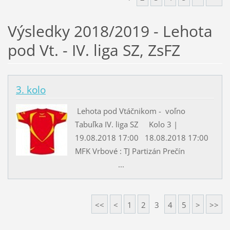
Výsledky 2018/2019 - Lehota
pod Vt. - IV. liga SZ, ZsFZ
3. kolo
Lehota pod Vtáčnikom - voľno
Tabuľka IV. liga SZ Kolo 3 |
19.08.2018 17:00 18.08.2018 17:00
MFK Vrbové : TJ Partizán Prečín
...
<<
<
1
2
3
4
5
>
>>