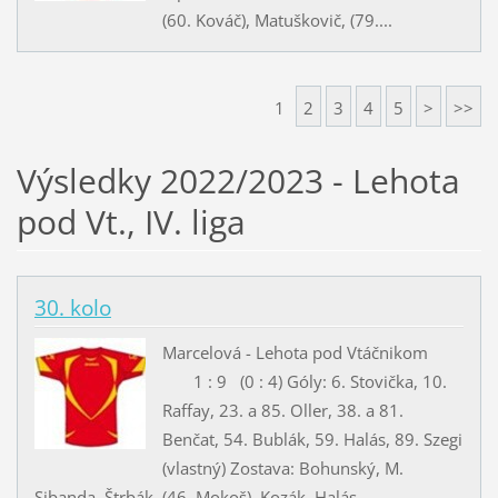
(60. Kováč), Matuškovič, (79....
1
2
3
4
5
>
>>
Výsledky 2022/2023 - Lehota
pod Vt., IV. liga
30. kolo
Marcelová - Lehota pod Vtáčnikom
1 : 9 (0 : 4) Góly: 6. Stovička, 10.
Raffay, 23. a 85. Oller, 38. a 81.
Benčat, 54. Bublák, 59. Halás, 89. Szegi
(vlastný) Zostava: Bohunský, M.
Sibanda, Štrbák, (46. Mokoš), Kozák, Halás,...