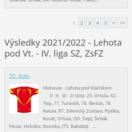
1
2
3
4
5
>
>>
Výsledky 2021/2022 - Lehota
pod Vt. - IV. liga SZ, ZsFZ
32. kolo
Hlohovec - Lehota pod Vtáčnikom
0 : 6 (0 : 2) Góly: 23. Oršula, 42.
Tiep, 71. Turančík, 76. Benčat, 78.
Kotula, 87. Zelenický Zostava: Pipíška,
Kováč, Oršula, (30. Tiep), Štrbák,
Peciar, Hološka, Stovička, (75. Babašta) ...