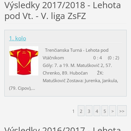
Výsledky 2017/2018 - Lehota
pod Vt. - V. liga ZsFZ
1. kolo
Trenčianska Turná - Lehota pod
Vtáčnikom 0 : 4 (0 : 2)
Góly: 7. a 19. M. Matuškovič 2, 57.
Chrenko, 89. Hubočan ŽK:
Matuškovič Zostava: Jurenka, Jankula,
(79. Cipov),...
1
2
3
4
5
>
>>
Výsledky 2016/2017 - Lehota