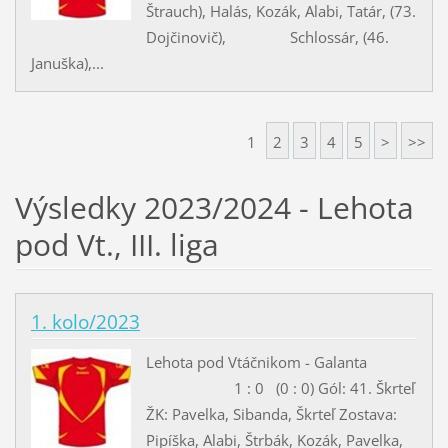
Štrauch), Halás, Kozák, Alabi, Tatár, (73.
Dojčinovič), Schlossár, (46.
Januška),...
1
2
3
4
5
>
>>
Výsledky 2023/2024 - Lehota
pod Vt., III. liga
1. kolo/2023
Lehota pod Vtáčnikom - Galanta
1 : 0 (0 : 0) Gól: 41. Škrteľ
ŽK: Pavelka, Sibanda, Škrteľ Zostava:
Pipíška, Alabi, Štrbák, Kozák, Pavelka,