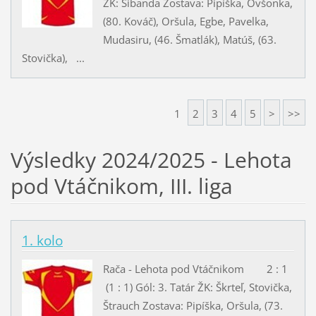
ŽK: Sibanda Zostava: Pipíška, Ovšonka,
(80. Kováč), Oršula, Egbe, Pavelka,
Mudasiru, (46. Šmatlák), Matúš, (63.
Stovička), ...
1
2
3
4
5
>
>>
Výsledky 2024/2025 - Lehota
pod Vtáčnikom, III. liga
1. kolo
Rača - Lehota pod Vtáčnikom 2 : 1
(1 : 1) Gól: 3. Tatár ŽK: Škrteľ, Stovička,
Štrauch Zostava: Pipíška, Oršula, (73.