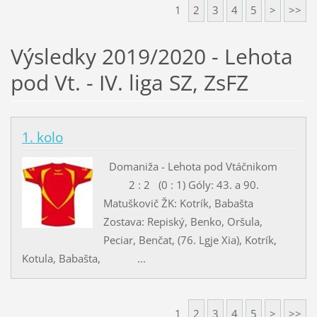
1
2
3
4
5
>
>>
Výsledky 2019/2020 - Lehota
pod Vt. - IV. liga SZ, ZsFZ
1. kolo
Domaniža - Lehota pod Vtáčnikom
2 : 2 (0 : 1) Góly: 43. a 90.
Matuškovič ŽK: Kotrík, Babašta
Zostava: Repiský, Benko, Oršula,
Peciar, Benčat, (76. Lgje Xia), Kotrík,
Kotula, Babašta, ...
1
2
3
4
5
>
>>