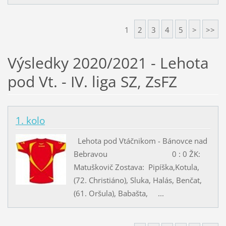
1
2
3
4
5
>
>>
Výsledky 2020/2021 - Lehota
pod Vt. - IV. liga SZ, ZsFZ
1. kolo
Lehota pod Vtáčnikom - Bánovce nad
Bebravou 0 : 0 ŽK:
Matuškovič Zostava: Pipíška,Kotula,
(72. Christiáno), Sluka, Halás, Benčat,
(61. Oršula), Babašta, ...