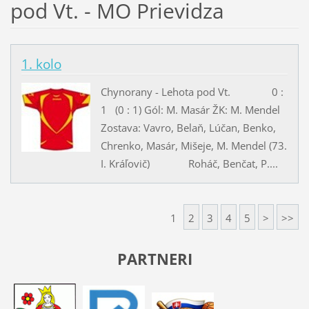
pod Vt. - MO Prievidza
1. kolo
Chynorany - Lehota pod Vt. 0 :
1 (0 : 1) Gól: M. Masár ŽK: M. Mendel
Zostava: Vavro, Belaň, Lúčan, Benko,
Chrenko, Masár, Mišeje, M. Mendel (73.
I. Kráľovič) Roháč, Benčat, P....
1
2
3
4
5
>
>>
PARTNERI