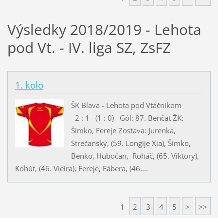
Výsledky 2018/2019 - Lehota
pod Vt. - IV. liga SZ, ZsFZ
1. kolo
ŠK Blava - Lehota pod Vtáčnikom
2 : 1 (1 : 0) Gól: 87. Benčat ŽK:
Šimko, Fereje Zostava: Jurenka,
Strečanský, (59. Longije Xia), Šimko,
Benko, Hubočan, Roháč, (65. Viktory),
Kohút, (46. Vieira), Fereje, Fábera, (46....
1
2
3
4
5
>
>>