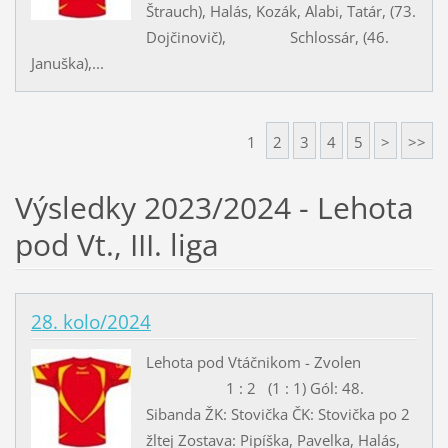
Štrauch), Halás, Kozák, Alabi, Tatár, (73.
Dojčinovič), Schlossár, (46.
Januška),...
1
2
3
4
5
>
>>
Výsledky 2023/2024 - Lehota
pod Vt., III. liga
28. kolo/2024
Lehota pod Vtáčnikom - Zvolen
1 : 2 (1 : 1) Gól: 48.
Sibanda ŽK: Stovička ČK: Stovička po 2
žltej Zostava: Pipíška, Pavelka, Halás,