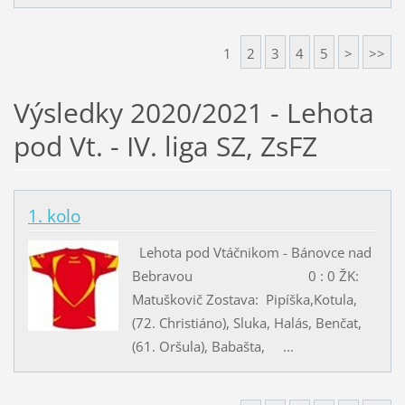
1
2
3
4
5
>
>>
Výsledky 2020/2021 - Lehota
pod Vt. - IV. liga SZ, ZsFZ
1. kolo
Lehota pod Vtáčnikom - Bánovce nad
Bebravou 0 : 0 ŽK:
Matuškovič Zostava: Pipíška,Kotula,
(72. Christiáno), Sluka, Halás, Benčat,
(61. Oršula), Babašta, ...