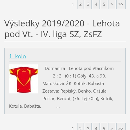
1
2
3
4
5
>
>>
Výsledky 2019/2020 - Lehota
pod Vt. - IV. liga SZ, ZsFZ
1. kolo
Domaniža - Lehota pod Vtáčnikom
2 : 2 (0 : 1) Góly: 43. a 90.
Matuškovič ŽK: Kotrík, Babašta
Zostava: Repiský, Benko, Oršula,
Peciar, Benčat, (76. Lgje Xia), Kotrík,
Kotula, Babašta, ...
1
2
3
4
5
>
>>