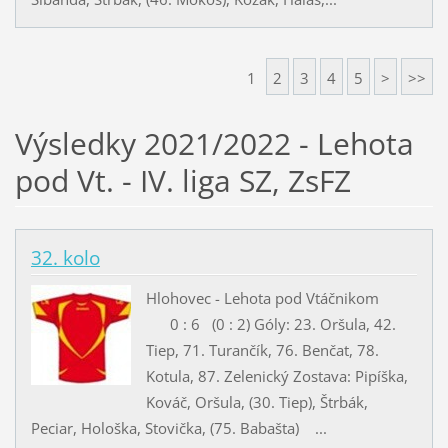
1
2
3
4
5
>
>>
Výsledky 2021/2022 - Lehota
pod Vt. - IV. liga SZ, ZsFZ
32. kolo
Hlohovec - Lehota pod Vtáčnikom
0 : 6 (0 : 2) Góly: 23. Oršula, 42.
Tiep, 71. Turančík, 76. Benčat, 78.
Kotula, 87. Zelenický Zostava: Pipíška,
Kováč, Oršula, (30. Tiep), Štrbák,
Peciar, Hološka, Stovička, (75. Babašta) ...