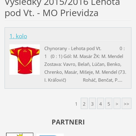
Výsledky 2015/2016 Lehota
pod Vt. - MO Prievidza
1. kolo
Chynorany - Lehota pod Vt. 0 :
1 (0 : 1) Gól: M. Masár ŽK: M. Mendel
Zostava: Vavro, Belaň, Lúčan, Benko,
Chrenko, Masár, Mišeje, M. Mendel (73.
I. Kráľovič) Roháč, Benčat, P....
1
2
3
4
5
>
>>
PARTNERI