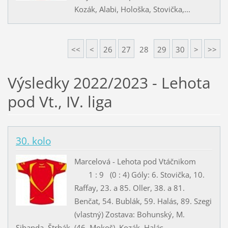
Kozák, Alabi, Hološka, Stovička,...
<<
<
26
27
28
29
30
>
>>
Výsledky 2022/2023 - Lehota
pod Vt., IV. liga
30. kolo
Marcelová - Lehota pod Vtáčnikom
1 : 9 (0 : 4) Góly: 6. Stovička, 10.
Raffay, 23. a 85. Oller, 38. a 81.
Benčat, 54. Bublák, 59. Halás, 89. Szegi
(vlastný) Zostava: Bohunský, M.
Sibanda, Štrbák, (46. Mokoš), Kozák, Halás,...