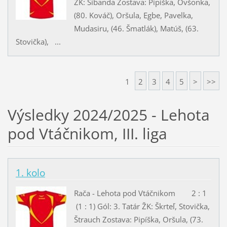
ŽK: Sibanda Zostava: Pipíška, Ovšonka,
(80. Kováč), Oršula, Egbe, Pavelka,
Mudasiru, (46. Šmatlák), Matúš, (63.
Stovička), ...
1
2
3
4
5
>
>>
Výsledky 2024/2025 - Lehota
pod Vtáčnikom, III. liga
1. kolo
Rača - Lehota pod Vtáčnikom 2 : 1
(1 : 1) Gól: 3. Tatár ŽK: Škrteľ, Stovička,
Štrauch Zostava: Pipíška, Oršula, (73.