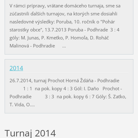
V rámci prípravy, vrátane domáceho turnaja, sme sa
zúčastnili ďalších turnajov, na ktorých sme dosiahli
nasledovné výsledky: Poruba, 10. ročník o "Pohár
starostky obce", 13.7.2013 Poruba - Podhrade 3 : 4
góly: M. Junas, P. Kmeťko, P. Homoľa, D. Roháč
Malinová - Podhradie ...
2014
26.7.2014, turnaj Prochot Horná Ždáňa - Podhradie
1 : 1 na pok. kopy 4 : 3 Gól: I. Daňo Prochot -
Podhradie 3 : 3 na pok. kopy 6 : 7 Góly: Š. Zaťko,
T. Vida, O....
Turnaj 2014