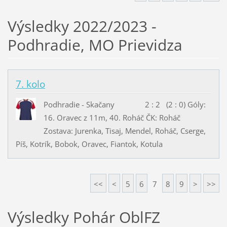
Výsledky 2022/2023 -
Podhradie, MO Prievidza
7. kolo
Podhradie - Skačany 2 : 2 (2 : 0) Góly:
16. Oravec z 11m, 40. Roháč ČK: Roháč
Zostava: Jurenka, Tisaj, Mendel, Roháč, Cserge,
Píš, Kotrík, Bobok, Oravec, Fiantok, Kotula
<<
<
5
6
7
8
9
>
>>
Výsledky Pohár OblFZ