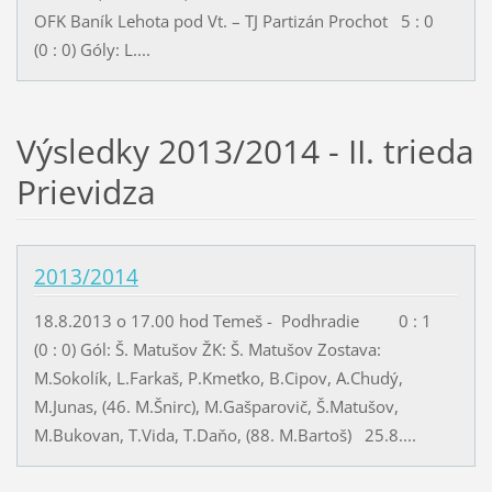
OFK Baník Lehota pod Vt. – TJ Partizán Prochot 5 : 0
(0 : 0) Góly: L....
Výsledky 2013/2014 - II. trieda
Prievidza
2013/2014
18.8.2013 o 17.00 hod Temeš - Podhradie 0 : 1
(0 : 0) Gól: Š. Matušov ŽK: Š. Matušov Zostava:
M.Sokolík, L.Farkaš, P.Kmeťko, B.Cipov, A.Chudý,
M.Junas, (46. M.Šnirc), M.Gašparovič, Š.Matušov,
M.Bukovan, T.Vida, T.Daňo, (88. M.Bartoš) 25.8....