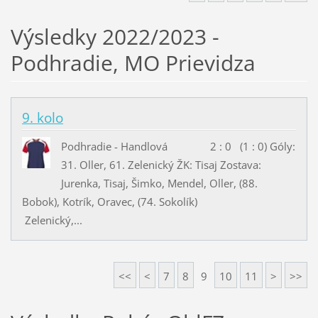
Výsledky 2022/2023 -
Podhradie, MO Prievidza
9. kolo
Podhradie - Handlová 2 : 0 (1 : 0) Góly:
31. Oller, 61. Zelenický ŽK: Tisaj Zostava:
Jurenka, Tisaj, Šimko, Mendel, Oller, (88.
Bobok), Kotrík, Oravec, (74. Sokolík)
Zelenický,...
<<
<
7
8
9
10
11
>
>>