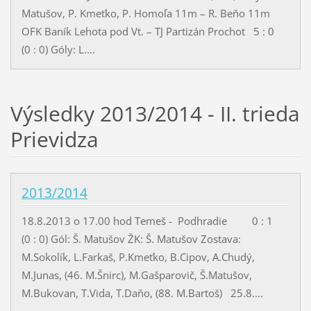
Matušov, P. Kmeťko, P. Homoľa 11m – R. Beňo 11m
OFK Baník Lehota pod Vt. – TJ Partizán Prochot 5 : 0
(0 : 0) Góly: L....
Výsledky 2013/2014 - II. trieda
Prievidza
2013/2014
18.8.2013 o 17.00 hod Temeš - Podhradie 0 : 1
(0 : 0) Gól: Š. Matušov ŽK: Š. Matušov Zostava:
M.Sokolík, L.Farkaš, P.Kmeťko, B.Cipov, A.Chudý,
M.Junas, (46. M.Šnirc), M.Gašparovič, Š.Matušov,
M.Bukovan, T.Vida, T.Daňo, (88. M.Bartoš) 25.8....