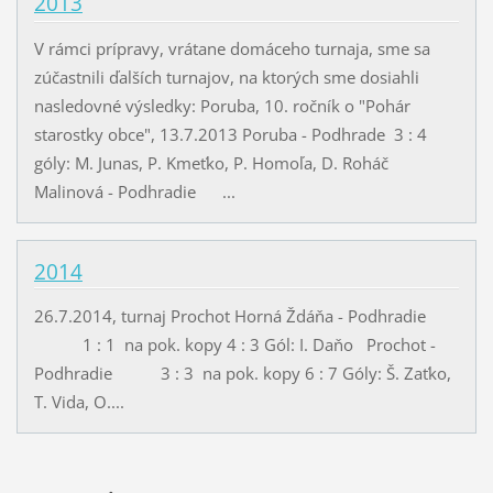
2013
V rámci prípravy, vrátane domáceho turnaja, sme sa
zúčastnili ďalších turnajov, na ktorých sme dosiahli
nasledovné výsledky: Poruba, 10. ročník o "Pohár
starostky obce", 13.7.2013 Poruba - Podhrade 3 : 4
góly: M. Junas, P. Kmeťko, P. Homoľa, D. Roháč
Malinová - Podhradie ...
2014
26.7.2014, turnaj Prochot Horná Ždáňa - Podhradie
1 : 1 na pok. kopy 4 : 3 Gól: I. Daňo Prochot -
Podhradie 3 : 3 na pok. kopy 6 : 7 Góly: Š. Zaťko,
T. Vida, O....