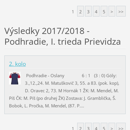
1
2
3
4
5
>
>>
Výsledky 2017/2018 -
Podhradie, I. trieda Prievidza
2. kolo
Podhradie - Oslany 6 : 1 (3 : 0) Góly:
3.,12.,24. M. Matuškovič 3, 55. a 83. (pok. kop),
D. Oravec 2, 73. M Hornák 1 ŽK: M. Mendel, M.
Píš ČK: M. Píš (po druhej ŽK) Zostava: J. Gramblička, Š.
Bobok, L. Pročka, M. Mendel, (87. P....
1
2
3
4
5
>
>>